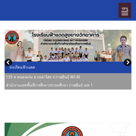
เมนู
โรงเรียนฟ้าเเดด
139 ต.หนองแปน อ.กมลาไสย จ.กาฬสินธุ์ 46130
สำนักงานเขตพื้นที่การศึกษาประถมศึกษา กาฬสินธุ์ เขต 1