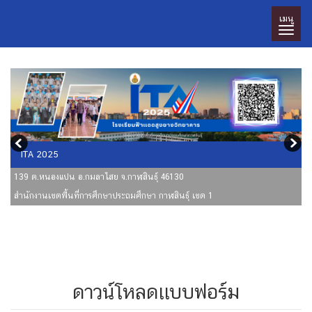
เมนู
ITA 2025
139 ต.หนองแปน อ.กมลาไสย จ.กาฬสินธุ์ 46130
สำนักงานเขตพื้นที่การศึกษาประถมศึกษา กาฬสินธุ์ เขต 1
ดาวน์โหลดเเบบฟอร์ม