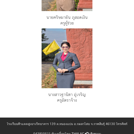
นายคริษมายัน ภูสอดเงิน
ครูผู้ช่วย
นางสาวฐานิตา อู่เจริญ
ครูอัตราจ้าง
โรงเรียนฟ้าแดดสูงยางวิทยาคาร 139 ต.หนองแปน อ.กมลาไสย จ.กาฬสินธุ์ 46130 โทรศัพท์
043810511 ขับเคลื่อนโดย
THAI.AC
เข้าระบบ