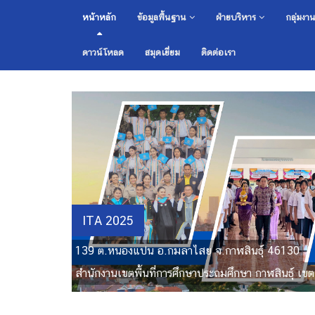
หน้าหลัก
ข้อมูลพื้นฐาน
ฝ่ายบริหาร
กลุ่มงา
ดาวน์โหลด
สมุดเยี่ยม
ติดต่อเรา
ITA 2025
139 ต.หนองแปน อ.กมลาไสย จ.กาฬสินธุ์ 46130
สำนักงานเขตพื้นที่การศึกษาประถมศึกษา กาฬสินธุ์ เขต