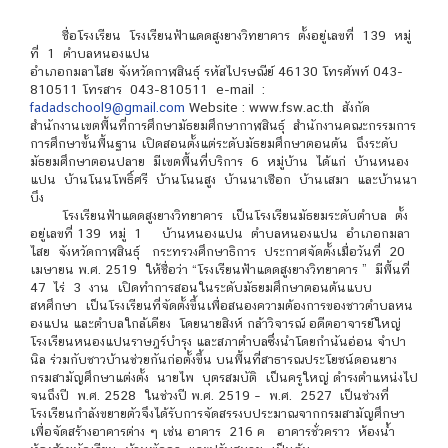
ชื่อโรงเรียน โรงเรียนฟ้าแดดสูงยางวิทยาคาร ตั้งอยู่เลขที่ 139 หมู่
ที่ 1 ตำบลหนองแปน
อำเภอกมลาไสย จังหวัดกาฬสินธุ์ รหัสไปรษณีย์ 46130 โทรศัพท์ 043-
810511 โทรสาร 043-810511 e-mail :
fadadschool9@gmail.com
Website : www.fsw.ac.th สังกัด
สำนักงานเขตพื้นที่การศึกษามัธยมศึกษากาฬสินธุ์ สำนักงานคณะกรรมการ
การศึกษาขั้นพื้นฐาน เปิดสอนตั้งแต่ระดับมัธยมศึกษาตอนต้น ถึงระดับ
มัธยมศึกษาตอนปลาย มีเขตพื้นที่บริการ 6 หมู่บ้าน ได้แก่ บ้านหนอง
แปน บ้านโนนโพธิ์ศรี บ้านโนนสูง บ้านนาเชือก บ้านเสมา และบ้านนา
บึง
โรงเรียนฟ้าแดดสูงยางวิทยาคาร เป็นโรงเรียนมัธยมระดับตำบล ตั้ง
อยู่เลขที่ 139 หมู่ 1 บ้านหนองแปน ตำบลหนองแปน อำเภอกมลา
ไสย จังหวัดกาฬสินธุ์ กระทรวงศึกษาธิการ ประกาศจัดตั้งเมื่อวันที่ 20
เมษายน พ.ศ. 2519 ให้ชื่อว่า “โรงเรียนฟ้าแดดสูงยางวิทยาคาร ” มีพื้นที่
47 ไร่ 3 งาน เปิดทำการสอนในระดับมัธยมศึกษาตอนต้นแบบ
สหศึกษา เป็นโรงเรียนที่จัดตั้งขึ้นเพื่อสนองความต้องการของชาวตำบลหน
องแปน และตำบลใกล้เคียง โดยนายสิงห์ กล้าวิจารณ์ อดีตอาจารย์ใหญ่
โรงเรียนหนองแปนราษฎร์บำรุง และสภาตำบลซึ่งนำโดยกำนันอ่อน จำปา
นิล ร่วมกับชาวบ้านช่วยกันก่อตั้งขึ้น บนพื้นที่สาธารณประโยชน์ดอนยาง
กรมสามัญศึกษาแต่งตั้ง นายไพ บุตรสมบัติ เป็นครูใหญ่ ดำรงตำแหน่งไป
จนถึงปี พ.ศ. 2528 ในช่วงปี พ.ศ. 2519 – พ.ศ. 2527 เป็นช่วงที่
โรงเรียนกำลังขยายตัวจึงได้รับการจัดสรรงบประมาณจากกรมสามัญศึกษา
เพื่อจัดสร้างอาคารต่าง ๆ เช่น อาคาร 216 ค อาคารชั่วคราว ห้องน้ำ